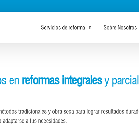
Servicios de reforma
Sobre Nosotros
Reformas de Pisos
Reformas de Cocinas
os en
reformas integrales
y parcia
Reformas de Cuartos de Baño
Reformas de Oficinas
étodos tradicionales y obra seca para lograr resultados durad
Reformas de Lugares de Hostelería
 adaptarse a tus necesidades.
Reformas de Suelos y Puertas
Reformas de Salones