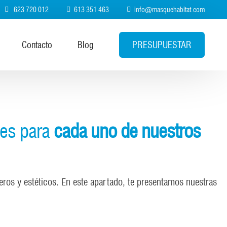
623 720 012
613 351 463
info@masquehabitat.com
PRESUPUESTAR
Contacto
Blog
les para
cada uno de nuestros
eros y estéticos. En este apartado, te presentamos nuestras