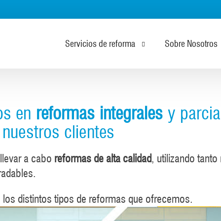
Servicios de reforma
Sobre Nosotros
Reformas de Pisos
mos en
reformas integrales
y parcia
Reformas de Cocinas
nuestros clientes
Reformas de Cuartos de Baño
 llevar a cabo
reformas de alta calidad
, utilizando tan
Reformas de Oficinas
radables.
Reformas de Lugares de Hostelería
e los distintos tipos de reformas que ofrecemos.
Reformas de Suelos y Puertas
Reformas de Salones