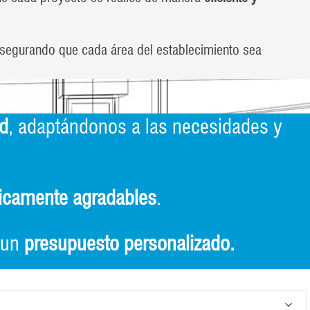
 asegurando que cada área del establecimiento sea
ad
, adaptándonos a las necesidades y
ticamente agradables
.
r un
presupuesto personalizado.