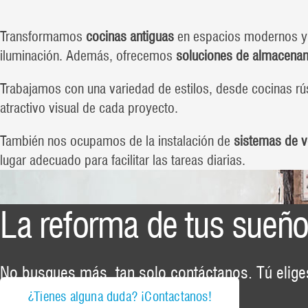
Transformamos
cocinas antiguas
en espacios modernos y 
iluminación. Además, ofrecemos
soluciones de almacenami
Trabajamos con una variedad de estilos, desde cocinas rús
atractivo visual de cada proyecto.
También nos ocupamos de la instalación de
sistemas de ve
lugar adecuado para facilitar las tareas diarias.
La reforma de tus sueño
No busques más, tan solo contáctanos. Tú elig
¿Tienes alguna duda? ¡Contactanos!