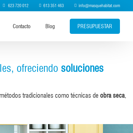
623 720 012
613 351 463
info@masquehabitat.com
PRESUPUESTAR
Contacto
Blog
les, ofreciendo
soluciones
to métodos tradicionales como técnicas de
obra seca
,