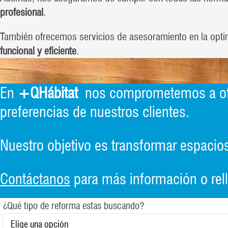
profesional
.
También ofrecemos servicios de asesoramiento en la optimi
funcional y eficiente
.
En
+QHábitat
nos comprometemos a of
preferencias de nuestros clientes.
Nuestro objetivo es transformar espaci
Contáctanos
para más información o relle
¿Qué tipo de reforma estas buscando?